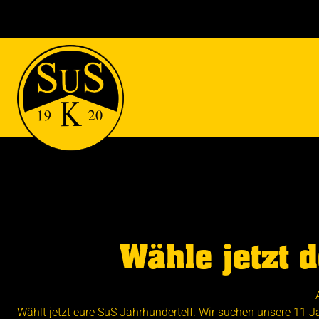
Wähle jetzt d
Wählt jetzt eure SuS Jahrhundertelf. Wir suchen unsere 11 Ja